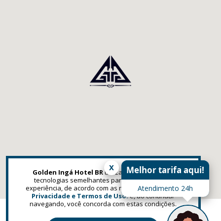
x
Melhor tarifa aqui!
Golden Ingá Hotel BR
utiliza cookies e outras
tecnologias semelhantes para melhorar a sua
FAÇA SEU CHECK-IN
experiência, de acordo com as nossas
Atendimento 24h
Politicas de
Privacidade e Termos de Uso.
e, ao continuar
navegando, você concorda com estas condições.