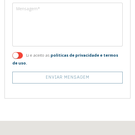
Li e aceito as
politicas de privacidade e termos
de uso.
ENVIAR MENSAGEM