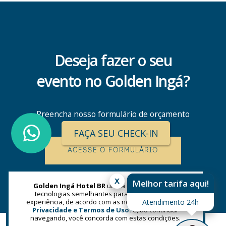
Deseja fazer o seu
evento no Golden Ingá?
Preencha nosso formulário de orçamento
FAÇA SEU CHECK-IN
ACESSE O FORMULÁRIO
x
Melhor tarifa aqui!
Golden Ingá Hotel BR
utiliza cookies e outras
tecnologias semelhantes para melhorar a sua
experiência, de acordo com as nossas
Atendimento 24h
Politicas de
Privacidade e Termos de Uso.
e, ao continuar
navegando, você concorda com estas condições.